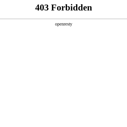
产品及服务
行业解决方案
合作伙伴
投资者关系
，涵盖各大垂直行业，
络。通过不断完善的产品服务体
持、资金链与风控服
，引领全产业链的数字化转