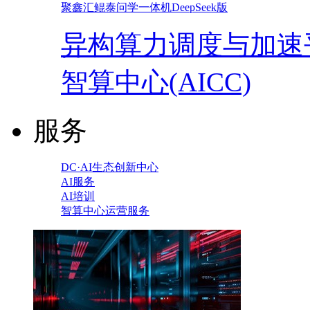
聚鑫汇鲲泰问学一体机DeepSeek版
异构算力调度与加速
智算中心(AICC)
服务
DC·AI生态创新中心
AI服务
AI培训
智算中心运营服务