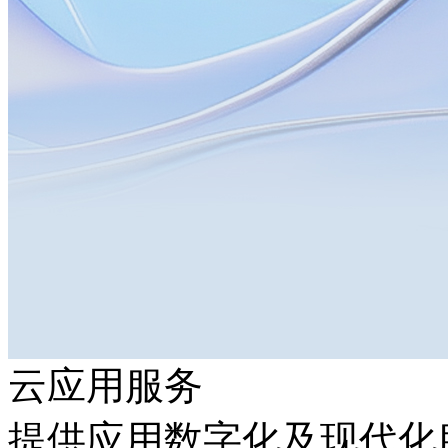
云应用服务
提供应用数字化及现代化