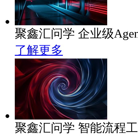
聚鑫汇问学 企业级Age
了解更多
聚鑫汇问学 智能流程