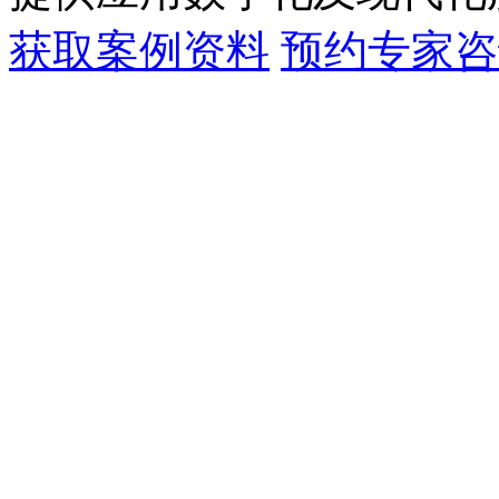
获取案例资料
预约专家咨