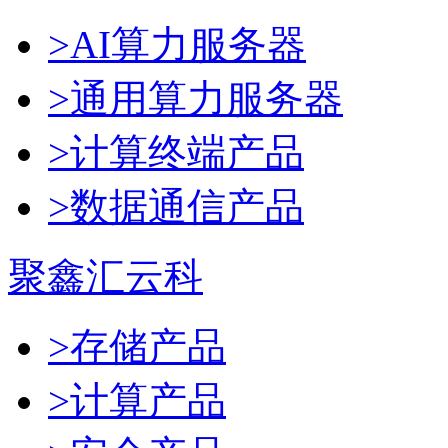
>AI算力服务器
>通用算力服务器
>计算终端产品
>数据通信产品
聚鑫汇云科
>存储产品
>计算产品