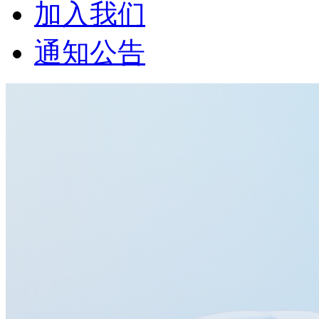
加入我们
通知公告