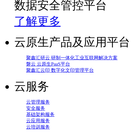
数据安全管控平台
了解更多
云原生产品及应用平台
聚鑫汇研云 研制一体化工业互联网解决方案
磐云 云原生PaaS平台
聚鑫汇云印 数字化文印管理平台
云服务
云管理服务
安全服务
基础架构服务
云应用服务
云培训服务