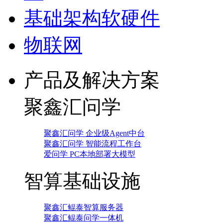
基础架构软硬件
物联网
产品及解决方案
聚鑫汇问学
聚鑫汇问学 企业级Agent中台
聚鑫汇问学 智能流程工作台
爱问学 PC本地部署大模型
智算基础设施
聚鑫汇鲲泰智算服务器
聚鑫汇鲲泰问学一体机