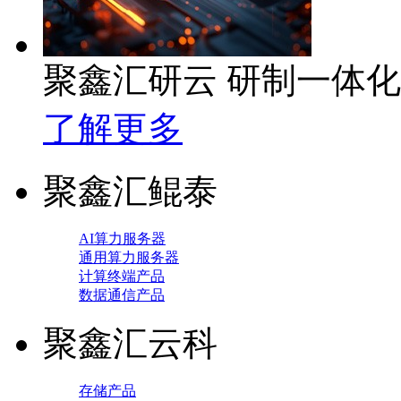
聚鑫汇研云 研制一体
了解更多
聚鑫汇鲲泰
AI算力服务器
通用算力服务器
计算终端产品
数据通信产品
聚鑫汇云科
存储产品