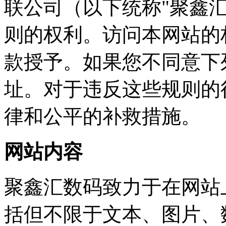
联公司（以下统称"聚鑫
则的权利。访问本网站的
款授予。如果您不同意下列
址。对于违反这些规则的行
律和公平的补救措施。
网站内容
聚鑫汇数码致力于在网站上
括但不限于文本、图片、数