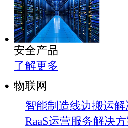
安全产品
了解更多
物联网
智能制造线边搬运解
RaaS运营服务解决