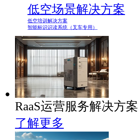
低空场景解决方案
低空培训解决方案
智能标识识读系统（叉车专用）
RaaS运营服务解决方案
了解更多