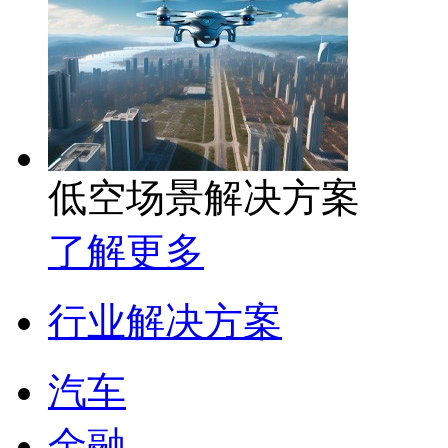
低空场景解决方案
了解更多
行业解决方案
汽车
金融