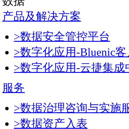
数据
产品及解决方案
>数据安全管控平台
>数字化应用-Blueni
>数字化应用-云捷集成
服务
>数据治理咨询与实施
>数据资产入表