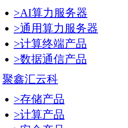
>AI算力服务器
>通用算力服务器
>计算终端产品
>数据通信产品
聚鑫汇云科
>存储产品
>计算产品