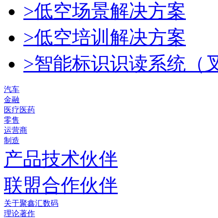
>低空场景解决方案
>低空培训解决方案
>智能标识识读系统（
汽车
金融
医疗医药
零售
运营商
制造
产品技术伙伴
联盟合作伙伴
关于聚鑫汇数码
理论著作