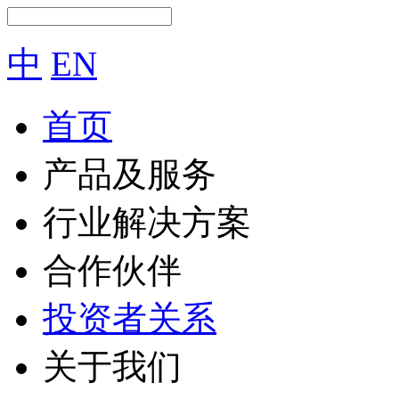
中
EN
首页
产品及服务
行业解决方案
合作伙伴
投资者关系
关于我们