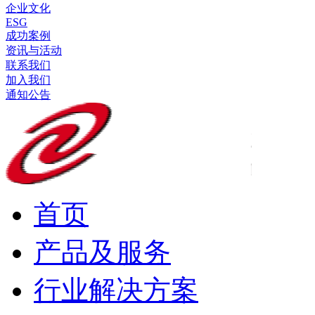
企业文化
ESG
成功案例
资讯与活动
联系我们
加入我们
通知公告
首页
产品及服务
行业解决方案