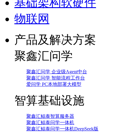
基础架构软硬件
物联网
产品及解决方案
聚鑫汇问学
聚鑫汇问学 企业级Agent中台
聚鑫汇问学 智能流程工作台
爱问学 PC本地部署大模型
智算基础设施
聚鑫汇鲲泰智算服务器
聚鑫汇鲲泰问学一体机
聚鑫汇鲲泰问学一体机DeepSeek版