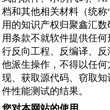
档和其他相关材料（统称“软
用的知识产权归聚鑫汇数
用条款不就软件提供任何形
行反向工程、反编译、反汇
他派生操作，不得以
现、获取源代码、窃
件性能测试的结果。
您对本网站的使用