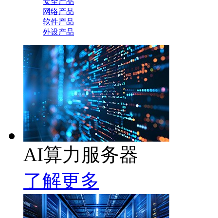
安全产品
网络产品
软件产品
外设产品
AI算力服务器
了解更多