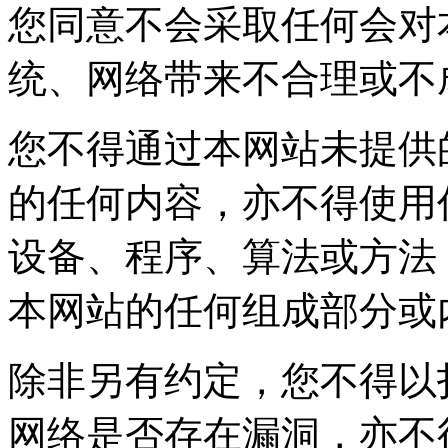
您同意不会采取任何会对本
统、网络带来不合理
您不得通过本网站未提供
的任何内容，亦不得使用
设备、程序、算法或方法
本网站的任何组成部分或
除非另有约定，您不得
网络是否存在漏洞，