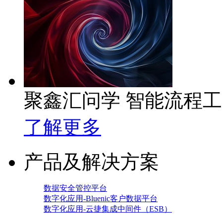
聚鑫汇问学 智能流程
了解更多
产品及解决方案
数据安全管控平台
数字化应用-Bluenic客户数据平台
数字化应用-云捷集成中间件（ESB）