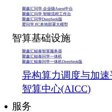
聚鑫汇问学 企业级Agent中台
聚鑫汇问学 智能流程工作台
聚鑫汇问学DeepSeek版
爱问学 PC本地部署大模型
智算基础设施
聚鑫汇鲲泰智算服务器
聚鑫汇鲲泰问学一体机
聚鑫汇鲲泰问学一体机DeepSeek版
异构算力调度与加速
智算中心(AICC)
服务