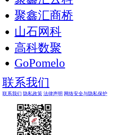
聚鑫汇商桥
山石网科
高科数聚
GoPomelo
联系我们
联系我们
隐私政策
法律声明
网络安全与隐私保护