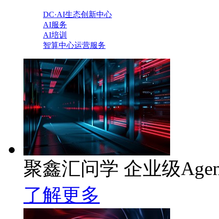
DC·AI生态创新中心
AI服务
AI培训
智算中心运营服务
聚鑫汇问学 企业级Age
了解更多