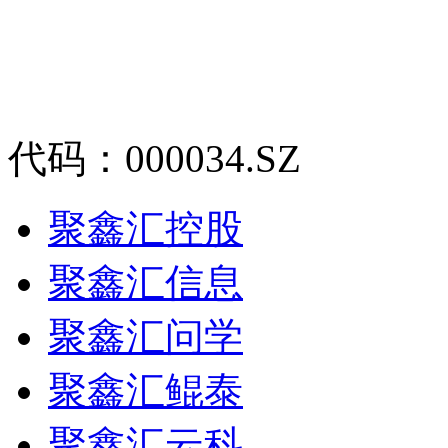
代码：000034.SZ
聚鑫汇控股
聚鑫汇信息
聚鑫汇问学
聚鑫汇鲲泰
聚鑫汇云科