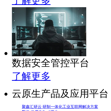
了解更多
数据安全管控平台
了解更多
云原生产品及应用平台
聚鑫汇研云 研制一体化工业互联网解决方案