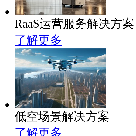
RaaS运营服务解决方案
了解更多
低空场景解决方案
了解更多