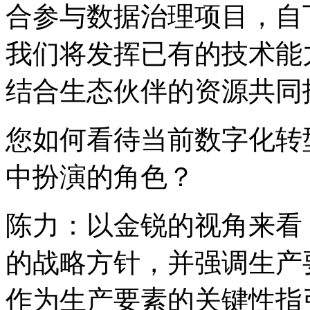
合参与数据治理项目，自
我们将发挥已有的技术能力
结合生态伙伴的资源共同
您如何看待当前数字化转型
中扮演的角色？
陈力：以金锐的视角来看
的战略方针，并强调
作为生产要素的关键性指引