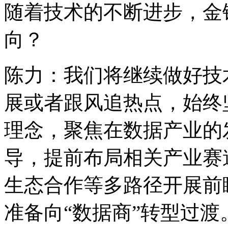
随着技术的不断进步
向？
陈力：我们将继续做好技
展或者跟风追热点，
理念，聚焦在数据产业的
导，提前布局相关产业赛道
生态合作等多路径开展前瞻
准备向“数据商”转型过渡。