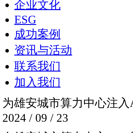
企业文化
ESG
成功案例
资讯与活动
联系我们
加入我们
为雄安城市算力中心注入AR
2024 / 09 / 23