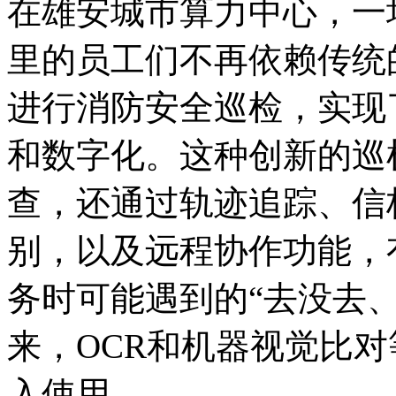
在雄安城市算力中心
里的员工们不再依赖传统的
进行消防安全巡检，实现
和数字化。这种创新的巡检
查，还通过轨迹追踪
别，以及远程协作功能
务时可能遇到的“去没去
来，OCR和机器视觉
入使用。