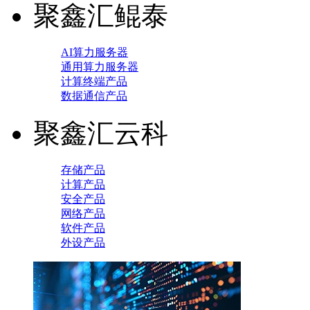
聚鑫汇鲲泰
AI算力服务器
通用算力服务器
计算终端产品
数据通信产品
聚鑫汇云科
存储产品
计算产品
安全产品
网络产品
软件产品
外设产品